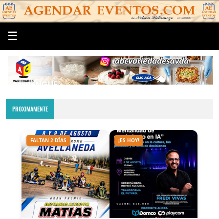
☰
PROXIMAMENTE
FALTAN 2 DÍAS
¡ES HOY!