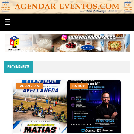
☰
PROXIMAMENTE
FALTAN 2 DÍAS
¡ES HOY!