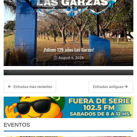
¡Felices 129 años Las Garzas!
Hoy Día de The Beatles
August 6, 2026
July 10, 2026
Entradas más recientes
Entradas antiguas
EVENTOS