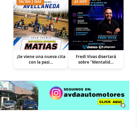
FALTAN 2 DÍAS
¡ES HOY!
¡Se viene una nueva cita
Fredi Vivas disertará
con la pasi...
sobre "Mentalid...