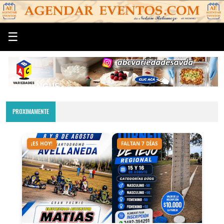
☰
PROXIMAMENTE
¡ES HOY!
FALTAN 7 DÍAS