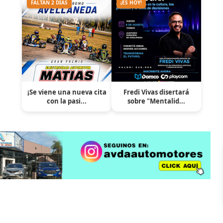
FALTAN 2 DÍAS
¡ES HOY!
¡Se viene una nueva cita
Fredi Vivas disertará
con la pasi...
sobre "Mentalid...