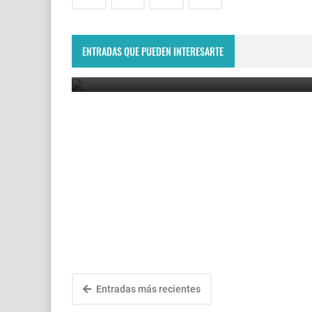
No pierdas la oportunidad de comer exquisito: s
viene la última raviolada del año
ENTRADAS QUE PUEDEN INTERESARTE
August 7, 2026
Entradas más recientes