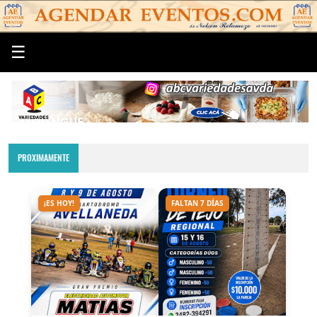
☰
PROXIMAMENTE
¡ES HOY!
FALTAN 7 DÍAS