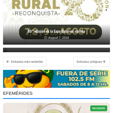
90° edición de la Expo Rural en marcha
No pierdas la oportunidad de comer exquisito: se viene la última
raviolada del año
August 7, 2026
August 7, 2026
Entradas más recientes
Entradas antiguas
EFEMÉRIDES
RECIENTE