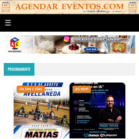
☰
PROXIMAMENTE
FALTAN 2 DÍAS
¡ES HOY!