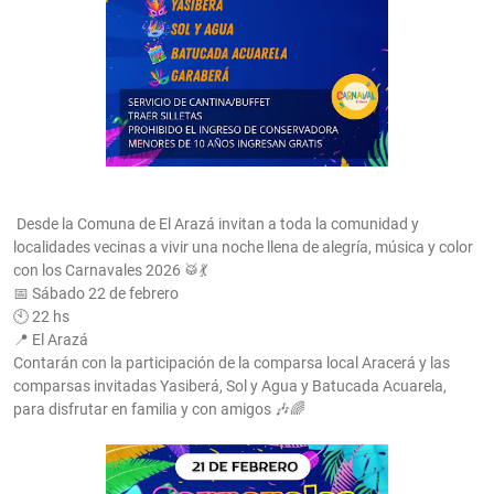
Desde la Comuna de El Arazá invitan a toda la comunidad y
localidades vecinas a vivir una noche llena de alegría, música y color
con los Carnavales 2026 🥁💃
📅 Sábado 22 de febrero
🕙 22 hs
📍 El Arazá
Contarán con la participación de la comparsa local Aracerá y las
comparsas invitadas Yasiberá, Sol y Agua y Batucada Acuarela,
para disfrutar en familia y con amigos 🎶🌈