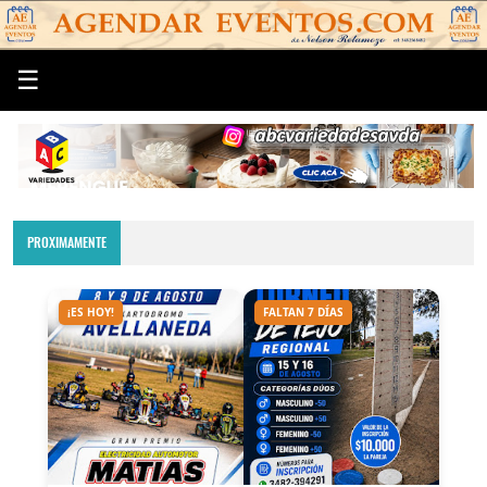
☰
PROXIMAMENTE
¡ES HOY!
FALTAN 7 DÍAS