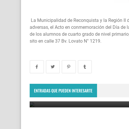
La Municipalidad de Reconquista y la Región II 
adversas, el Acto en conmemoración del Día de l
de los alumnos de cuarto grado de nivel primario,
sito en calle 37 Bv. Lovato N° 1219.
No pierdas la oportunidad de comer exquisito: s
viene la última raviolada del año
ENTRADAS QUE PUEDEN INTERESARTE
August 7, 2026