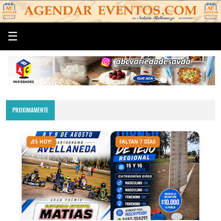
☰
PROXIMAMENTE
¡ES HOY!
FALTAN 7 DÍAS