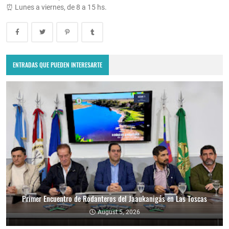
⏰ Lunes a viernes, de 8 a 15 hs.
ENTRADAS QUE PUEDEN INTERESARTE
Primer Encuentro de Rodanteros del Jaaukanigás en Las Toscas
Scarpin se reunió con el gobernador Pullaro
August 5, 2026
August 5, 2026