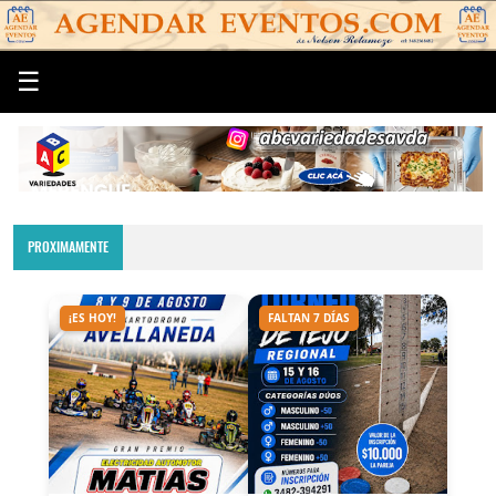
☰
PROXIMAMENTE
¡ES HOY!
FALTAN 7 DÍAS