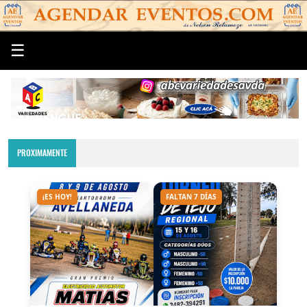
☰
PROXIMAMENTE
¡ES HOY!
FALTAN 7 DÍAS