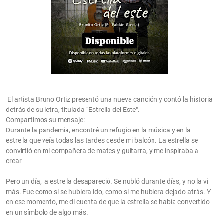
El artista Bruno Ortiz presentó una nueva canción y contó la historia
detrás de su letra, titulada “Estrella del Este".
Compartimos su mensaje:
Durante la pandemia, encontré un refugio en la música y en la
estrella que veía todas las tardes desde mi balcón. La estrella se
convirtió en mi compañera de mates y guitarra, y me inspiraba a
crear.
Pero un día, la estrella desapareció. Se nubló durante días, y no la vi
más. Fue como si se hubiera ido, como si me hubiera dejado atrás. Y
en ese momento, me di cuenta de que la estrella se había convertido
en un símbolo de algo más.