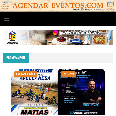
☰
PROXIMAMENTE
FALTAN 2 DÍAS
¡ES HOY!